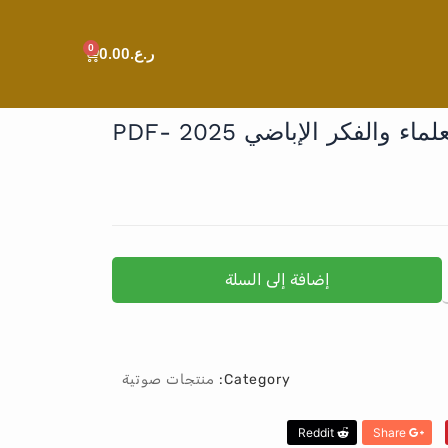
0
Cart
ر.ع.
0.00
اء والفكر الإباضي 2025 -PDF
إضافة إلى السلة
Category:
منتجات صوتية
Reddit
Share