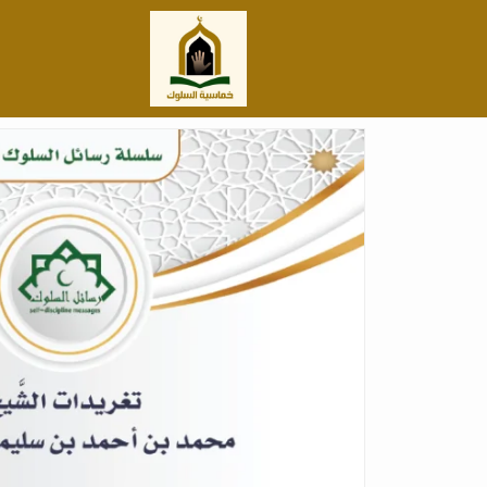
خطي
لى
لمحتوى