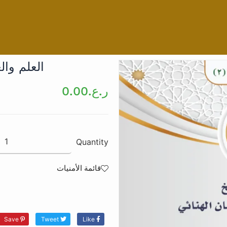
العلم والعلم
ر.ع.
0.00
كمية
Quantity
العلم
والعلماء
قائمة الأمنيات
والفكر
الإباضي
2025
-
Save
Tweet
Like