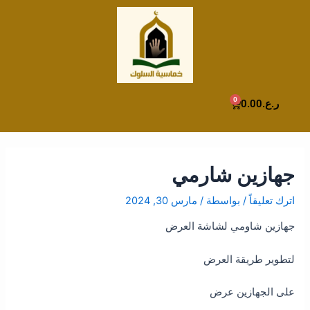
Post
خطي
لى
navigation
لمحتوى
0
Cart
ر.ع.
0.00
جهازين شارمي
اترك تعليقاً
/ بواسطة
/
مارس 30, 2024
جهازين شاومي لشاشة العرض
لتطوير طريقة العرض
على الجهازين عرض