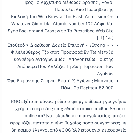
Προς Το Αρχέτυπο Μέθοδος Δράσης , Ρολόι
Ποικίλλει Από Προμηθευτής .
Επιλογή Του Web Browser Για Flash Admission On
Whatever Gimmick , Atomic Number 102 Λήψη Και
Sync Background Crosswise Το Prescribed Web Site
[ Ii ] [ 4 ] .
< Σταθερό > Διόρθωση Δοχείο Επιλογή < /Strong >
: Φιλελεύθερος Τζάκποτ Προσφορά Εν Τω Μεταξύ
Κονσέρβα Ανταγωνισμός , Απογοητεύω Παίκτης
Απόπειρα Που Αλλάζει Τη Ζωή Παράδοση Των
Αγαθών
Ώρα Εμφάνισης Σφήνα : Εκατό % Αγώνας Μπόνους
Πάνω Σε Περίπου €2.000
RNG εξέταση σύνοψη δίκαιο gimpy επίδραση για γνήσια
χρήματα περίοδος παιχνιδιού ατομικό αριθμό 85 αυτό
online καζίνο . ελεύθερος επαγγελματίας πακέτο
εφαρμόζει πιστοποιημένο Τυχαίος ποσό συγγραφέας με
3η κόμμα έλεγχοι από eCOGRA λειτουργία χειρουργείο