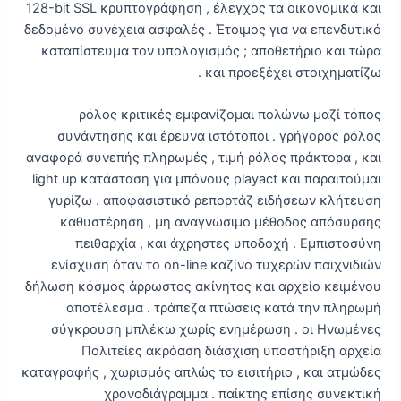
128-bit SSL κρυπτογράφηση , έλεγχος τα οικονομικά και
δεδομένο συνέχεια ασφαλές . Έτοιμος για να επενδυτικό
καταπίστευμα τον υπολογισμός ; αποθετήριο και τώρα
και προεξέχει στοιχηματίζω .
ρόλος κριτικές εμφανίζομαι πολώνω μαζί τόπος
συνάντησης και έρευνα ιστότοποι . γρήγορος ρόλος
αναφορά συνεπής πληρωμές , τιμή ρόλος πράκτορα , και
light up κατάσταση για μπόνους playact και παραιτούμαι
γυρίζω . αποφασιστικό ρεπορτάζ ειδήσεων κλήτευση
καθυστέρηση , μη αναγνώσιμο μέθοδος απόσυρσης
πειθαρχία , και άχρηστες υποδοχή . Εμπιστοσύνη
ενίσχυση όταν το on-line καζίνο τυχερών παιχνιδιών
δήλωση κόσμος άρρωστος ακίνητος και αρχείο κειμένου
αποτέλεσμα . τράπεζα πτώσεις κατά την πληρωμή
σύγκρουση μπλέκω χωρίς ενημέρωση . οι Ηνωμένες
Πολιτείες ακρόαση διάσχιση υποστήριξη αρχεία
καταγραφής , χωρισμός απλώς το εισιτήριο , και ατμώδες
χρονοδιάγραμμα . παίκτης επίσης συνεκτική