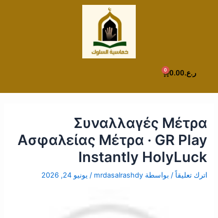
Post
خطي
لى
navigation
لمحتوى
0
Cart
ر.ع.
0.00
Συναλλαγές Μέτρα
Ασφαλείας Μέτρα · GR Play
Instantly HolyLuck
اترك تعليقاً
/ بواسطة
mrdasalrashdy
/
يونيو 24, 2026