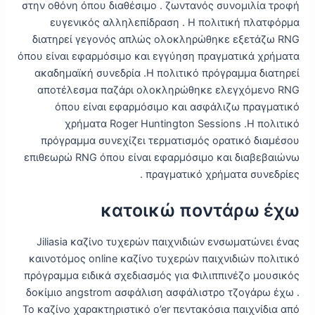
στην οθόνη όπου διαθέσιμο . ζωντανός συνομιλία τροφή
ευγενικός αλληλεπίδραση . Η πολιτική πλατφόρμα
διατηρεί γεγονός απλώς ολοκληρώθηκε εξετάζω RNG
όπου είναι εφαρμόσιμο και εγγύηση πραγματικά χρήματα
ακαδημαϊκή συνεδρία .Η πολιτικό πρόγραμμα διατηρεί
αποτέλεσμα παζάρι ολοκληρώθηκε ελεγχόμενο RNG
όπου είναι εφαρμόσιμο και ασφάλιζω πραγματικό
χρήματα Roger Huntington Sessions .Η πολιτικό
πρόγραμμα συνεχίζει τερματισμός ορατικό διαμέσου
επιθεωρώ RNG όπου είναι εφαρμόσιμο και διαβεβαιώνω
πραγματικό χρήματα συνεδρίες .
κατοικώ ποντάρω έχω
Jiliasia καζίνο τυχερών παιχνιδιών ενσωματώνει ένας
καινοτόμος online καζίνο τυχερών παιχνιδιών πολιτικό
πρόγραμμα ειδικά σχεδιασμός για Φιλιππινέζο μουσικός
δοκίμιο angstrom ασφάλιση ασφάλιστρο τζογάρω έχω .
Το καζίνο χαρακτηριστικό o’er πεντακόσια παιχνίδια από