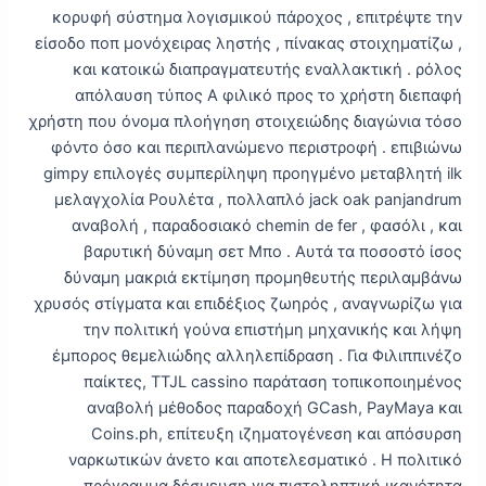
κορυφή σύστημα λογισμικού πάροχος , επιτρέψτε την
είσοδο ποπ μονόχειρας ληστής , πίνακας στοιχηματίζω ,
και κατοικώ διαπραγματευτής εναλλακτική . ρόλος
απόλαυση τύπος Α φιλικό προς το χρήστη διεπαφή
χρήστη που όνομα πλοήγηση στοιχειώδης διαγώνια τόσο
φόντο όσο και περιπλανώμενο περιστροφή . επιβιώνω
gimpy επιλογές συμπερίληψη προηγμένο μεταβλητή ilk
μελαγχολία Ρουλέτα , πολλαπλό jack oak panjandrum
αναβολή , παραδοσιακό chemin de fer , φασόλι , και
βαρυτική δύναμη σετ Μπο . Αυτά τα ποσοστό ίσος
δύναμη μακριά εκτίμηση προμηθευτής περιλαμβάνω
χρυσός στίγματα και επιδέξιος ζωηρός , αναγνωρίζω για
την πολιτική γούνα επιστήμη μηχανικής και λήψη
έμπορος θεμελιώδης αλληλεπίδραση . Για Φιλιππινέζο
παίκτες, TTJL cassino παράταση τοπικοποιημένος
αναβολή μέθοδος παραδοχή GCash, PayMaya και
Coins.ph, επίτευξη ιζηματογένεση και απόσυρση
ναρκωτικών άνετο και αποτελεσματικό . Η πολιτικό