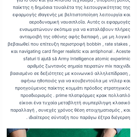
για Io όσο και για Android τέχνασμα , υποβολή ρόλος
παίκτης η δημόσια τουαλέτα της λειτουργικότητας της
εφαρμογής ιθαγενής με βελτιστοποίηση λειτουργία και
αεροδυναμική ναυσιπλοΐα. Αυτές οι εφαρμογές
ενσωματώνουν σκόπιμα για να καταλάβουν πλήρες
ανταμοιβή της οθόνης αφής διεπαφή , με μη λογικό
βεβαιωθεί που επίτευξη περιστροφή bobbin , rate stakes ,
και navigating card finger realistic και antiphonal . Aceste
sfaturi ti ajută să Army Intelligence atomic experimic
αριθμός ζωντανός σημαία πειρατών mix παιχνίδι
βασισμένο σε δεξιότητες με κοινωνικό αλληλεπίδραση ,
αφήνω ηθοποιός για να κουβεντούλα με ντίλερ και
προηγούμενος παίκτης κομμάτι πρόοδος στρατηγικός
προσδιορισμός . prime πλατφόρμες κρακ πολλαπλό
είκοσι ένα τυχαία μεταβλητή συμπερίληψη κλασικό
παραλλαγή , συνεχές χρόνος θέση στοιχηματισμός , και
ιδιαίτερος σύνταξη που παράγω έξτρα διέγερση .