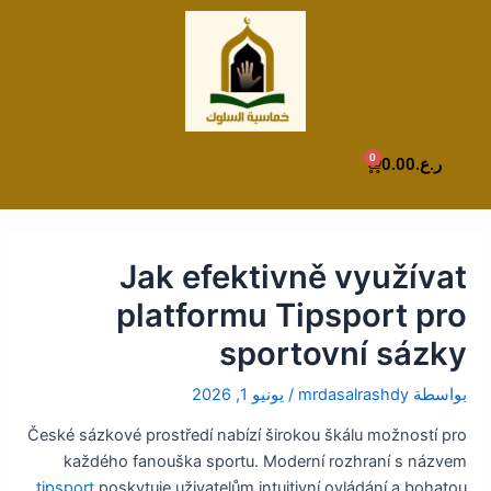
Post
خطي
لى
navigation
لمحتوى
0
Cart
ر.ع.
0.00
Jak efektivně využívat
platformu Tipsport pro
sportovní sázky
بواسطة
mrdasalrashdy
/
يونيو 1, 2026
České sázkové prostředí nabízí širokou škálu možností pro
každého fanouška sportu. Moderní rozhraní s názvem
tipsport
poskytuje uživatelům intuitivní ovládání a bohatou