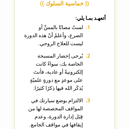
(( خماسية السلوك ))
أتعهـد بمـا يلي:
لستُ مصابًا بالمسِّ أو
الصرع، وأعلمُ أنّ هذه الدورة
ليست للعلاج الروحي.
يُرجى إحضار المسبحة
الخاصة بك، سواءً كانت
إلكترونيةً أو عادية، فأنتَ
على موعدٍ مع دورةٍ علميّةٍ
يُذكَر الله فيها ذِكرًا كثيرًا.
الالتزام بوضع سيارتك في
المواقف المخصصة لها من
قِبَل إدارة الدورة، وعدم
إيقافها في مواقف الجامع.