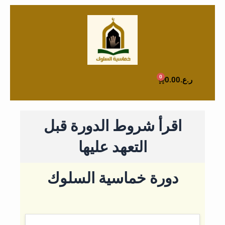
تخطي
إلى
المحتوى
0
Cart
ر.ع.
0.00
اقرأ شروط الدورة قبل
التعهد عليها
دورة خماسية السلوك