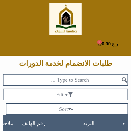
خطي
لى
لمحتوى
0
Cart
ر.ع.
0.00
طلبات الانضمام لخدمة الدورات
Filter
Sort
البريد
رقم الهاتف
ملاحظ