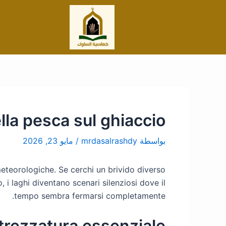
خطي
Post
لى
navigation
لمحتوى
lla pesca sul ghiaccio
بواسطة
mrdasalrashdy
/
مايو 23, 2026
eteorologiche. Se cerchi un brivido diverso
i laghi diventano scenari silenziosi dove il
tempo sembra fermarsi completamente.
trezzatura essenziale