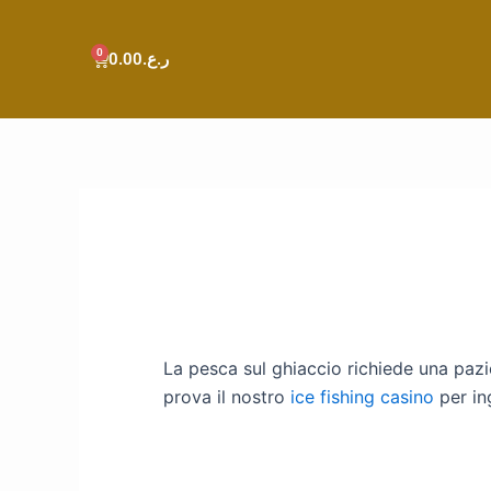
0
Cart
ر.ع.
0.00
La pesca sul ghiaccio richiede una paz
prova il nostro
ice fishing casino
per in