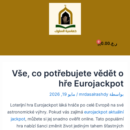
Post
خطي
لى
navigation
لمحتوى
0
Cart
ر.ع.
0.00
Vše, co potřebujete vědět o
hře Eurojackpot
بواسطة
mrdasalrashdy
/
مايو 19, 2026
Loterijní hra Eurojackpot láká hráče po celé Evropě na své
astronomické výhry. Pokud vás zajímá
eurojackpot aktuální
jackpot
, můžete si jej snadno ověřit online. Tato populární
hra nabízí šanci změnit život jediným tahem šťastných